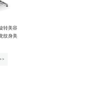
旋转美容
龙纹身美