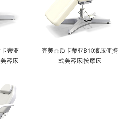
质卡蒂亚
完美品质卡蒂亚B10液压便携
调美容床
式美容床|按摩床