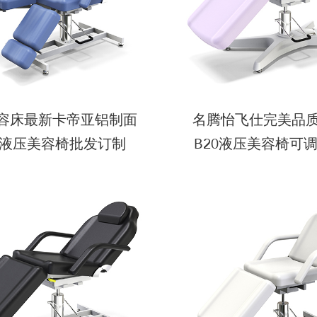
S美容床最新卡帝亚铝制面
名腾怡飞仕完美品
液压美容椅批发订制
B20液压美容椅可