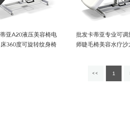
蒂亚A20液压美容椅电
批发卡蒂亚专业可调
床360度可旋转纹身椅
师睫毛椅美容水疗沙
沙龙美容液压多功能美
容椅
容椅
1